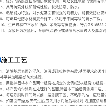
6、优异的防腐蚀性能和防碳化作用，可延长建筑物的使用寿命
7、具有抗紫外线和耐候性能，长效防潮、防水。
8、粘结能力特强，对水泥基面有很强的附着力，能有效防止瓷
9、可与其他防水材料复合施工，适用于不同等级的防水工程。
10、生产过程中不添加甲醛、苯类等有害物质，符合GB18583
11、涂膜色为灰黑色，冬季气温较低或基层含水量过大及厚涂
施工工艺
1、清除基层表面的浮灰、油污或疏松物等杂质,基面要求必须
补平并加强局部防水处理。
2、用搅拌器将本产品两个组份按规定的比例(I型-A组份: B组份=1:1)
3、将产品均匀涂刷在处理好的基面,待基本干燥后再涂第二遍
4、每遍涂刷时间间隔以前一层涂膜干固、不粘手为准，应尽量
5、如基面干燥,或天气过热,应先用水润湿后再涂刷,增加底涂与